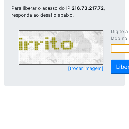
Para liberar o acesso
do IP
216.73.217.72
,
responda ao desafio abaixo.
Digite 
lado no
[trocar imagem]