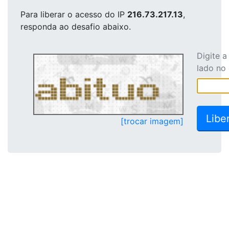
Para liberar o acesso
do IP
216.73.217.13
,
responda ao desafio abaixo.
Digite 
lado no
[trocar imagem]