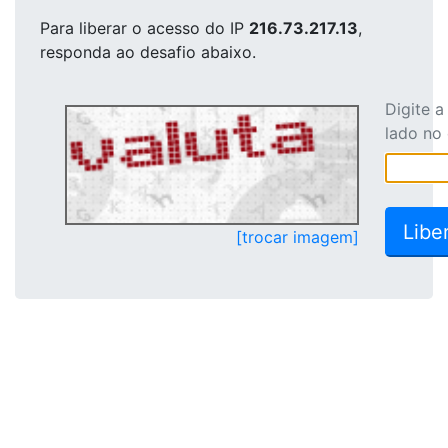
Para liberar o acesso
do IP
216.73.217.13
,
responda ao desafio abaixo.
Digite 
lado no
[trocar imagem]