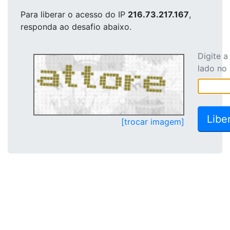
Para liberar o acesso
do IP
216.73.217.167
,
responda ao desafio abaixo.
Digite 
lado no
[trocar imagem]