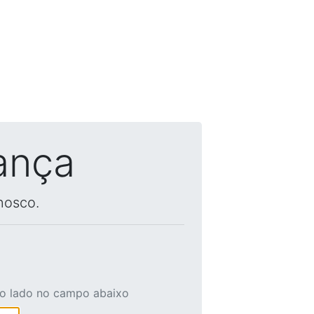
ança
nosco.
ao lado no campo abaixo