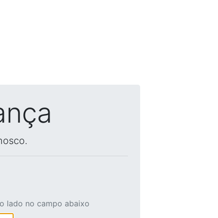
ança
nosco.
ao lado no campo abaixo