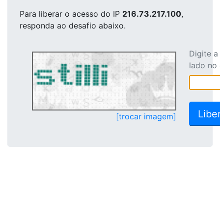
Para liberar o acesso
do IP
216.73.217.100
,
responda ao desafio abaixo.
Digite 
lado no
[trocar imagem]