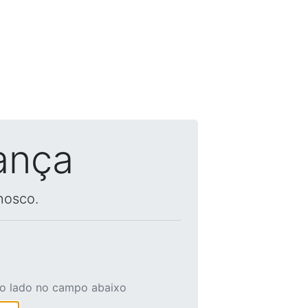
ança
nosco.
ao lado no campo abaixo