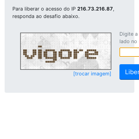
Para liberar o acesso
do IP
216.73.216.87
,
responda ao desafio abaixo.
Digite 
lado no
[trocar imagem]