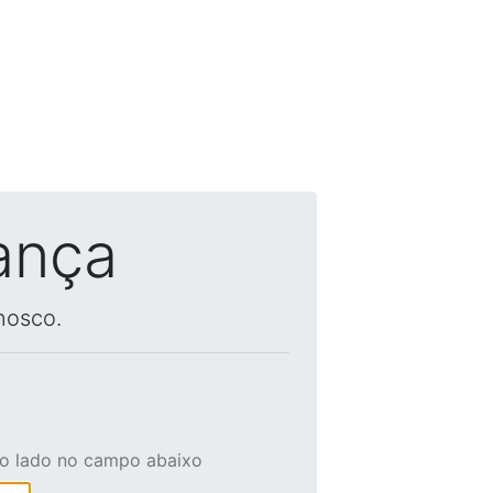
ança
nosco.
ao lado no campo abaixo