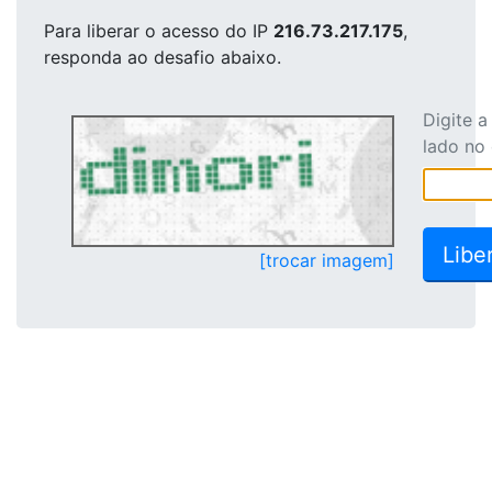
Para liberar o acesso
do IP
216.73.217.175
,
responda ao desafio abaixo.
Digite 
lado no
[trocar imagem]