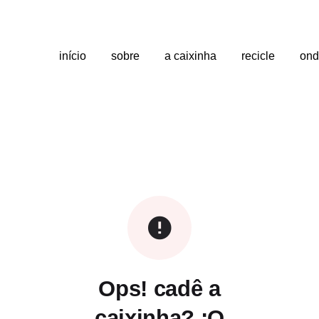
início
sobre
a caixinha
recicle
ond
Ops! cadê a
caixinha? :O