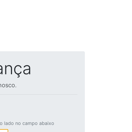
ança
nosco.
ao lado no campo abaixo