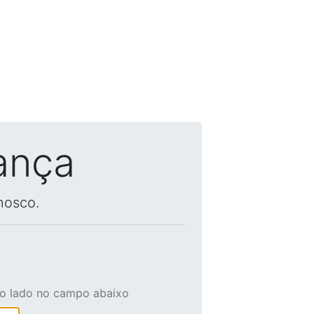
ança
nosco.
ao lado no campo abaixo