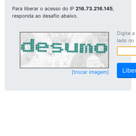
Para liberar o acesso
do IP
216.73.216.145
,
responda ao desafio abaixo.
Digite 
lado no
[trocar imagem]