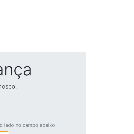
ança
nosco.
ao lado no campo abaixo