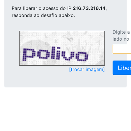
Para liberar o acesso
do IP
216.73.216.14
,
responda ao desafio abaixo.
Digite 
lado no
[trocar imagem]