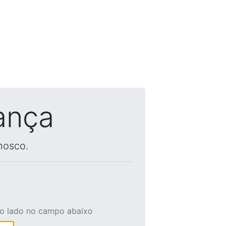
ança
nosco.
ao lado no campo abaixo