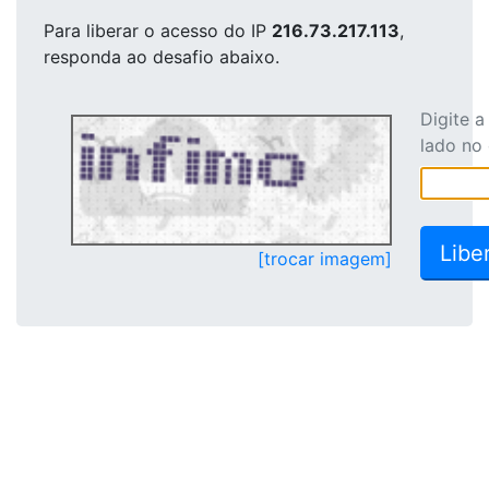
Para liberar o acesso
do IP
216.73.217.113
,
responda ao desafio abaixo.
Digite 
lado no
[trocar imagem]