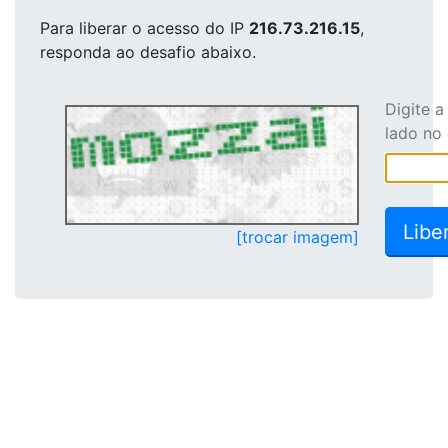
Para liberar o acesso
do IP
216.73.216.15
,
responda ao desafio abaixo.
Digite 
lado no
[trocar imagem]