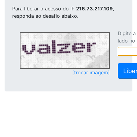
Para liberar o acesso
do IP
216.73.217.109
,
responda ao desafio abaixo.
Digite 
lado no
[trocar imagem]