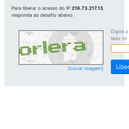
Para liberar o acesso
do IP
216.73.217.13
,
responda ao desafio abaixo.
Digite 
lado no
[trocar imagem]