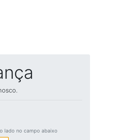
ança
nosco.
ao lado no campo abaixo