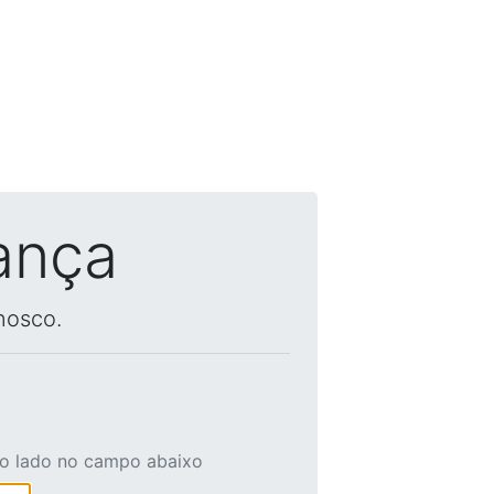
ança
nosco.
ao lado no campo abaixo