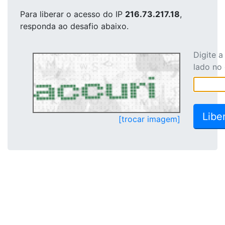
Para liberar o acesso
do IP
216.73.217.18
,
responda ao desafio abaixo.
Digite 
lado no
[trocar imagem]