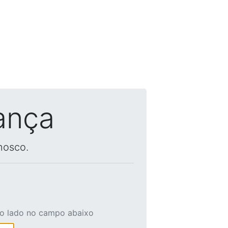
ança
nosco.
ao lado no campo abaixo