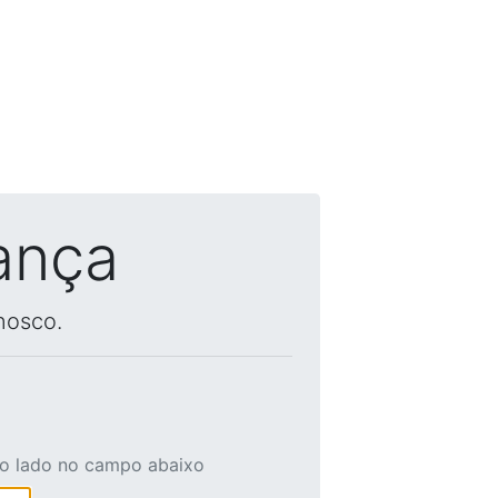
ança
nosco.
ao lado no campo abaixo