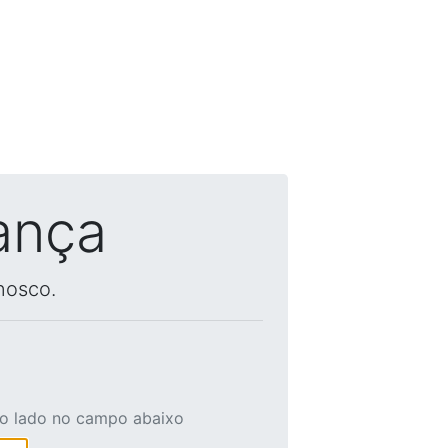
ança
nosco.
ao lado no campo abaixo