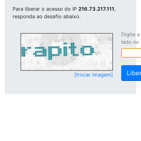
Para liberar o acesso
do IP
216.73.217.111
,
responda ao desafio abaixo.
Digite 
lado no
[trocar imagem]