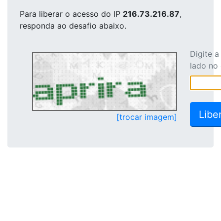
Para liberar o acesso
do IP
216.73.216.87
,
responda ao desafio abaixo.
Digite 
lado no
[trocar imagem]