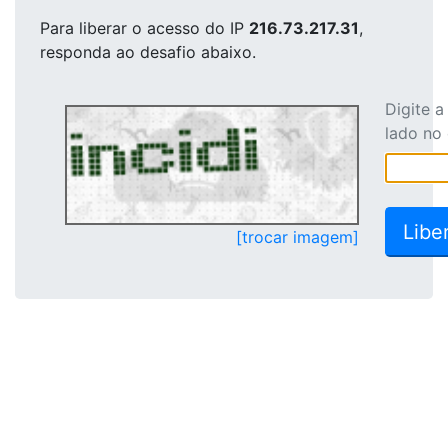
Para liberar o acesso
do IP
216.73.217.31
,
responda ao desafio abaixo.
Digite 
lado no
[trocar imagem]