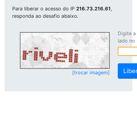
Para liberar o acesso
do IP
216.73.216.61
,
responda ao desafio abaixo.
Digite 
lado no
[trocar imagem]