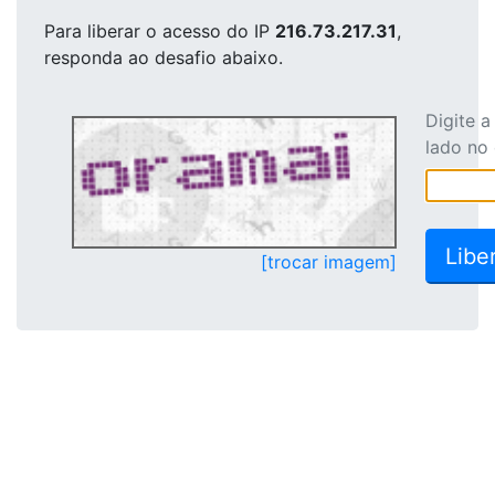
Para liberar o acesso
do IP
216.73.217.31
,
responda ao desafio abaixo.
Digite 
lado no
[trocar imagem]