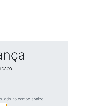
ança
nosco.
ao lado no campo abaixo