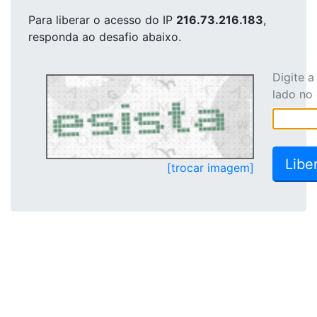
Para liberar o acesso
do IP
216.73.216.183
,
responda ao desafio abaixo.
Digite 
lado no
[trocar imagem]