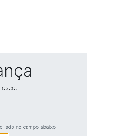
ança
nosco.
ao lado no campo abaixo