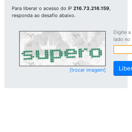
Para liberar o acesso
do IP
216.73.216.159
,
responda ao desafio abaixo.
Digite 
lado no
[trocar imagem]