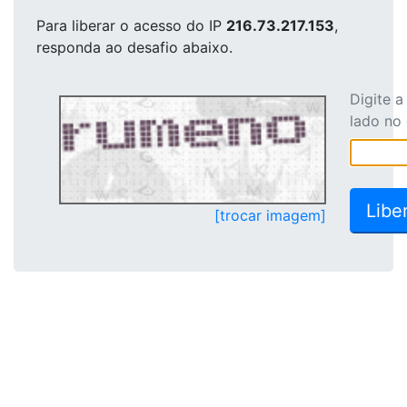
Para liberar o acesso
do IP
216.73.217.153
,
responda ao desafio abaixo.
Digite 
lado no
[trocar imagem]