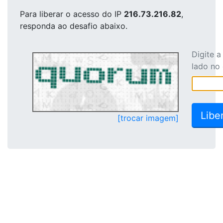
Para liberar o acesso
do IP
216.73.216.82
,
responda ao desafio abaixo.
Digite 
lado no
[trocar imagem]