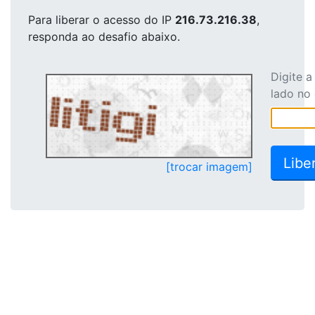
Para liberar o acesso
do IP
216.73.216.38
,
responda ao desafio abaixo.
Digite 
lado no
[trocar imagem]