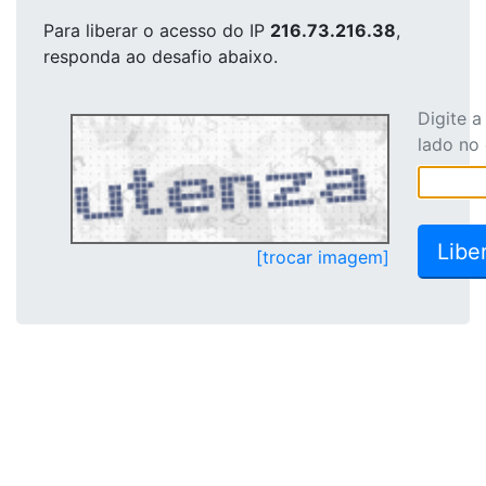
Para liberar o acesso
do IP
216.73.216.38
,
responda ao desafio abaixo.
Digite 
lado no
[trocar imagem]