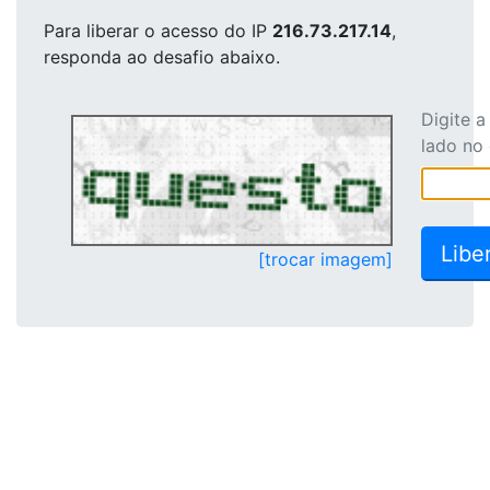
Para liberar o acesso
do IP
216.73.217.14
,
responda ao desafio abaixo.
Digite 
lado no
[trocar imagem]