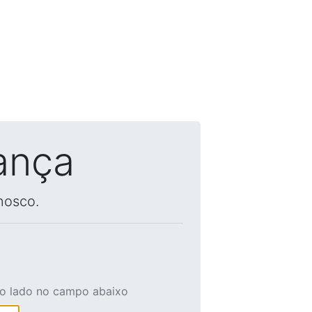
ança
nosco.
ao lado no campo abaixo