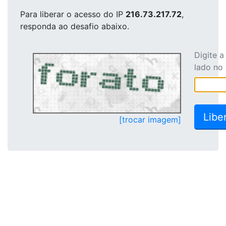
Para liberar o acesso
do IP
216.73.217.72
,
responda ao desafio abaixo.
Digite 
lado no
[trocar imagem]