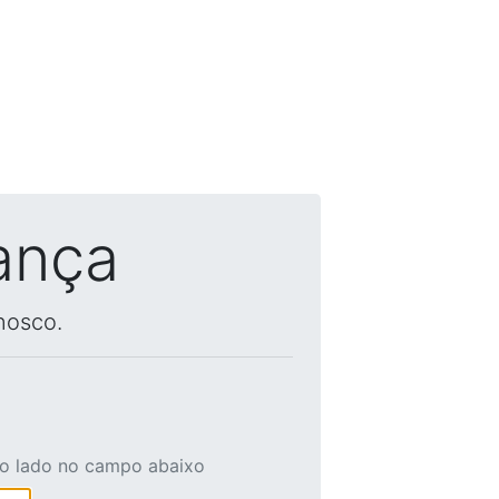
ança
nosco.
ao lado no campo abaixo