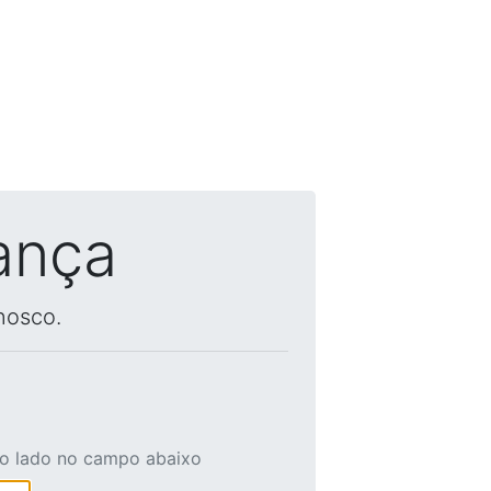
ança
nosco.
ao lado no campo abaixo