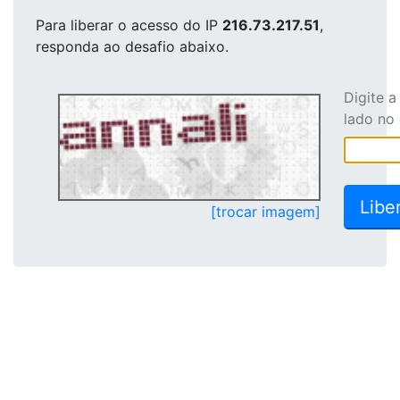
Para liberar o acesso
do IP
216.73.217.51
,
responda ao desafio abaixo.
Digite 
lado no
[trocar imagem]