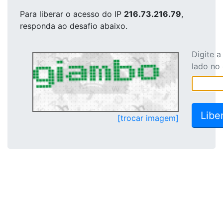
Para liberar o acesso
do IP
216.73.216.79
,
responda ao desafio abaixo.
Digite 
lado no
[trocar imagem]