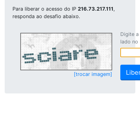
Para liberar o acesso
do IP
216.73.217.111
,
responda ao desafio abaixo.
Digite 
lado no
[trocar imagem]