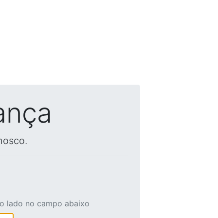
ança
nosco.
ao lado no campo abaixo